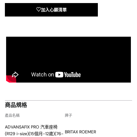
車座椅 – ADVANSAFIX PRO保護您的孩子從 15 個月到 12 歲。忙碌
加入心願清單
的冒險日？無論年齡如何，都可以調整座椅的靠背，這樣即使是您
的大孩子也可以在額外舒適的睡姿中輕鬆入睡。
父母放心
放鬆吧：隨著您的幼兒長大，您無需購買新的汽車座椅。輕巧的
ADVANSAFIX PRO能夠在整個童年期間與您的小孩一同成長和提供
保護，成為每次旅程的忠實夥伴。輕鬆同時調整靠頭和安全帶，使
您隨時準備好外出 – 即使您的寶貝又長高了。當您的孩子長大到足
夠時，使用 FLIP&GROW 功能從 5 點式安全帶轉換為 3 點式安全
帶。
產品特點
快速拆卸可清洗椅套
與孩子一起在車上時可能會變得非常混亂。無論是果汁濺出還是暈
車， ADVANSAFIX PRO都配有可拆卸、可機洗的座椅套，無需拆下
商品規格
安全帶即可輕鬆移除。因此，您可以快速清理並繼續您的旅程。
產品名稱
牌子
舒適成長
舒適填充的可拆式墊襯確保為您的小寶貝提供完美貼合和必要支
ADVANSAFIX PRO 汽車座椅
BRITAX ROEMER
撐。特別是在早期，柔軟的襯墊確保在寬敞的座椅中提供終極舒
(R129 i-size)(15個月-12歲)(76-