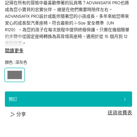
記得在所有的冒險中最喜歡帶著的玩具嗎？ADVANSAFIX PRO也將
成為您小寶貝的忠實伙伴 – 總是在他們需要時陪伴左右。
ADVANSAFIX PRO設計成能伴隨著您的小孩成長，多年來給您帶來
安心的成長型汽車座椅。符合最新的 i-Size 安全標準（UN
R129），為您的孩子在每次旅程中提供終極保護。只需在幾個簡單
的步驟中從固定座椅轉換為高背增高座椅，適用於從 15 個月到 12
歲的孩童。
閱讀更多
終極的安全性
為您的小孩在每次旅程中提供最大的保護。5 點式安全帶可一直使
顏色 :
深灰色
用到您的小孩達到 105 厘米（最重 22 公斤），這意味著您可以信
賴ADVANSAFIX PRO更長時間地保護您的小孩。此外，它已經根據
最新的 i-Size 標準（UN R129）進行開發和獲得批准，並配備了先
進的安全功能。放心，SICT、XP-PAD 和 SecureGuard 共同合作，
為任何事故提供最佳的保護。
預訂
隨著他們成長而提供舒適和靈活性
給予您的小孩一段舒適的旅程 – 即使他們已經長大了！就像一個忠
送貨收費表
分享
實的可愛伙伴，ADVANSAFIX PRO為童年的每個階段帶來最大的舒
適感 – 從幼兒到青少年。對父母來說毫不費力 – 寬敞、柔軟填充的
座椅和靠頭可以輕鬆調整，讓您為您的孩子創造最完美的適合。從
5 點式安全帶轉換為您汽車的安全帶意味著您無需再購買另一個汽