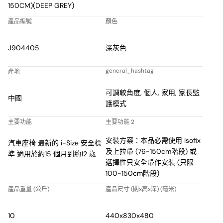
適，該座椅將隨著您的孩子長大直到 12 歲。
150CM)(DEEP GREY)
*僅適用於 STYLE & LUX 款式
產品編號
顏色
獨立的ISOFIX連接器
感謝ISOFIX連接器，安裝ADVANSAFIX PRO變得輕而易舉，這些連
J904405
深灰色
接器可以獨立操作，因此可以快速且安全地連接，而不會損壞您車
輛的座椅。現在您已準備好開始新的一天。
general_hashtag
產地
降低受傷風險
如果發生碰撞，為您寶貝提供更大的穩定性和安全性。堅固的頂部
可調較角度, 個人, 家用, 家長監
中國
繫帶在事故期間減少汽車座椅的搖晃運動，降低您的孩子頭部和頸
護模式
部受傷的可能性。
主要功能
主要功能 2
額外安全的5點安全帶 通過選擇一款配有5點安全帶的汽車座椅
（最高105厘米），保護您的孩子免受嚴重傷害。在發生碰撞事件
安裝方案：本品必需使用 Isofix
汽車座椅 最新的 i-Size 安全標
時，安全帶將衝擊力均勻分佈在所有5個點上 – 肩部，臀部和兩腿
及上拉帶 (76-150cm階段) 或
準 適用於約15 個月到約12 歲
之間 – 再擴散至座椅的保護殼。
選擇性只安全帶作安裝 (只限
100-150cm階段)
柔軟的高性能胸墊
ADVANSAFIX PRO的柔軟性能胸部保護墊在碰撞中減少了您孩子的
產品重量 (公斤)
產品尺寸 (闊x高x深) (毫米)
動作。這些保護墊為安全的5點安全帶帶來更多舒適感，並且在不可
避免的髒亂時刻，它們甚至可以拆下清洗，而無需拆下肩帶。
10
440x830x480