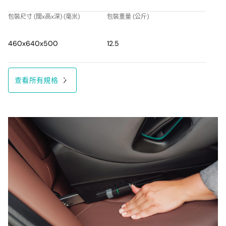
先進的側面碰撞保護 – SICT
在側面碰撞事件中保護您的小寶貝，擁有卓越的側面碰撞保護。側
包裝尺寸 (闊x高x深) (毫米)
包裝重量 (公斤)
面碰撞緩衝技術（SICT）最大程度地減少汽車與汽車座椅之間的距
離，將碰撞力減少了高達 40％*，並將力量遠離您的寶貝。只需將
460x640x500
12.5
SICT 調整到最靠近門的汽車座椅側面，您就知道您正在給予您的孩
子最安全的乘車體驗。
Britax Römer 內部測試和模擬
查看所有規格
柔軟、舒適具保護性的頭枕
確保在側面碰撞中獲得最佳保護：針對嬰兒設計的V形頭枕配備能量
吸收泡棉，專為限制您孩子的頭部運動而設計，保護他們的頸部，
同時隨著他們的成長給予空間。快速且容易調整頭枕和安全帶，讓
您的孩子無論身高如何都感到完全舒適。此外，頭枕可以平滑調
整，以確保從幼兒時期到冒險年齡的理想姿勢。
保護他們的頸部和胸部
無論您駕駛多麼小心，都需要保護您的幼兒免受其他道路使用者的
傷害。使用具有吸震泡沫 XP-Pad 的汽車座椅，保護您的小寶貝在
正面碰撞中寶貴的頸部。在事故中，它可將前向頭部突然運動減少
高達 30％*，防止您的孩子下巴碰撞胸部。XP-Pad 甚至使每次旅
程更加舒適 – 它添加了一個舒適的襯墊邊緣，這樣安全帶就不會切
入您孩子嬌嫩的皮膚。 Britax Römer 內部測試和模擬