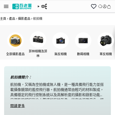
主頁
>
產品
>
攝影產品
>
航拍機
菲林相機及菲
全部攝影產品
無反相機
數碼相機
單反相機
林
航拍機簡介：
航拍機，又稱為空拍機或無人機，是一種具備飛行能力並搭
載攝像鏡頭的遙控飛行器。航拍機通常由輕巧的材料製成，
具備穩定的飛行控制系統以及高解析度的攝影和錄影功能。
它們能夠捕捉到令人驚嘆的航拍影像，從空中俯瞰景色，提
供獨特的視角。航拍機廣泛應用於
電影製作、廣告拍攝、房
閱讀更多
地產行業、旅遊攝影
等領域。透過航拍機，我們可以輕鬆地