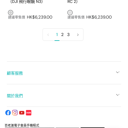
（DJI 飛行眼鏡 N3）
RC 2）
淺灰色3
淺灰色2
HK$6,239.00
HK$6,239.00
建議零售價
建議零售價
1
2
3
上
下
一
一
頁
頁
顧客服務
關於我們
百老滙電子會員手機程式