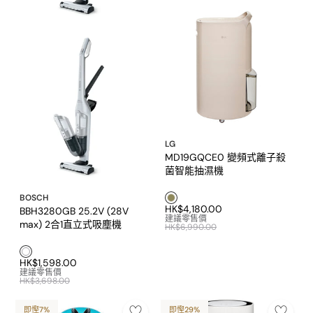
LG
MD19GQCE0 變頻式離子殺
菌智能抽濕機
棕色1
BOSCH
HK$4,180.00
BBH3280GB 25.2V (28V
建議零售價
max) 2合1直立式吸塵機
HK$6,990.00
白色1
HK$1,598.00
建議零售價
HK$3,698.00
即慳7%
即慳29%