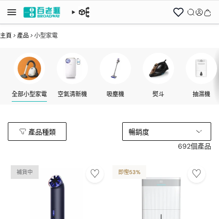
主頁
>
產品
>
小型家電
全部小型家電
空氣清新機
吸塵機
熨斗
抽濕機
產品種類
暢銷度
692個產品
補貨中
即慳53%