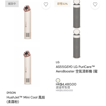
補貨中
即慳32%
LG
AS55GSY0 LG PuriCare™
AeroBooster 空氣清新機 (寵
物版)
米色1
HK$4,480.00
建議零售價
HK$6,550.00
DYSON
HushJet™ Mini Cool 風扇
(柔霧粉)