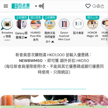
立即購買
現已發售
立即購物
現已上市
Broadwa
HUAWEI
Dyson
HONOR
HUA
Galaxy摺
酷熱天氣
製冷專家
Pura 90s
HushJet
Magic V6
WAT
y 情報
快閃優惠
疊機王👑
Mini Cool
FIT 5
系列
⭐⭐⭐
⛱️🌞 🌊
新會員首次購物滿 HKD1,000 並輸入優惠碼：
NEWBWM50
，即可獲 額外折扣 HKD50
(每位新會員僅限使用1次、不能與其它優惠碼或銀行優惠同
時使用、只限網店)
迪士尼反派
三星摺疊手
滙豐卡優惠
系列
機